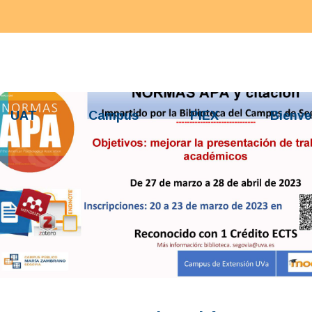
UAT
Campus
PIEX
Bienve