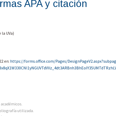
rmas APA y citación
 la UVa)
22 en:
https://forms.office.com/
Pages/DesignPageV2.aspx?
subpa
3x8qX1W330CNI1yNGUVTdVVz_
4dt3ARBnh3BhEoIY35UMTdTRzhL
s académicos.
liografía utilizada.