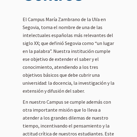
profesional: desde sus
comparte
inicios como
A lo largo de la
experienci
maestra, su etapa
entrevista, comparte
décadas d
El Campus María Zambrano de la UVa en
formativa en Canarias
su experiencia como
la enseña
marcada por la
maestro en distintos
visión sob
Segovia, toma el nombre de una de las
innovación educativa
centros, su visión
vocación 
intelectuales españolas más relevantes del
y el trabajo
sobre el compromiso
importanc
siglo XX; que definió Segovia como “un lugar
cooperativo, hasta su
ético y profesional del
conocer 
compromiso con la
profesorado
, la
alumno,
en la palabra”. Nuestra institución cumple
escuela pública, la
importancia de
acompaña
ese objetivo de extender el saber y el
comunidad educativa
educar más allá de
su realida
y la formación
transmitir
construir
conocimiento, atendiendo a los tres
integral del
conocimientos
y
educació
objetivos básicos que debe cubrir una
alumnado.
la necesidad de
el tiempo,
construir una escuela
el ejemplo
universidad: la docencia, la investigación y la
Hablamos de:
abierta a las familias,
extensión y difusión del saber.
Qué significa ser
la cultura y la
Tambi
maestra hoy
comunidad
.
reflexiona
En nuestro Campus se cumple además con
La importancia de
valor de l
la escuela pública
También hablamos
pública, l
otra importante misión que lo lleva a
como motor social
de temas clave para
educativa,
atender a los grandes dilemas de nuestro
La relación entre
la formación docente
con las fa
tiempo, incentivando el pensamiento y la
familia, escuela y
actual: la diversidad
participa
comunidad
en el aula
, la
la comun
actitud crítica de nuestros estudiantes. Este
La formación
desigualdad
educativa 