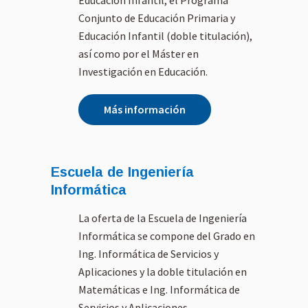
Educación Infantil, el Programa
#EducaciónInfantil
#EscuelaPública
vinculada
#MaestrasReferentes
#InnovaciónEducativ
Investigac
Conjunto de Educación Primaria y
#RenovaciónPedagó
a #Magisterio
Innovació
Educación Infantil (doble titulación),
gica
#FormaciónDocente
Educación
#ComunidadEducativ
#Pedagogía
Docencia
así como por el Máster en
a
#UnCaféConMaestros
Universita
Investigación en Educación.
#EducaciónCrítica
#UVaSegovia
voz a doc
#UVaSegovia
referentes
#UniversidadDeVallad
reflexiona
Más información
olid
educación
#Educación
de mañan
| Audiovisuales UVa
Suscríb
https://audiovisuales.
de UVa Se
Escuela de Ingeniería
uva.es
descubrir
| Campus María
entrevista
Informática
Zambrano (Segovia)
reflexione
https://campusdeseg
la serie U
La oferta de la Escuela de Ingeniería
ovia.uva.es
maestros.
Informática se compone del Grado en
| X Audiovisuales UVa
https://x.com/UVaAu
#UnCaféC
Ing. Informática de Servicios y
diovisual
#UVaSego
Aplicaciones y la doble titulación en
| Universidad de
#Esteban
Valladolid
#Educaci
Matemáticas e Ing. Informática de
https://www.uva.es
#EscuelaP
Servicios y Aplicaciones