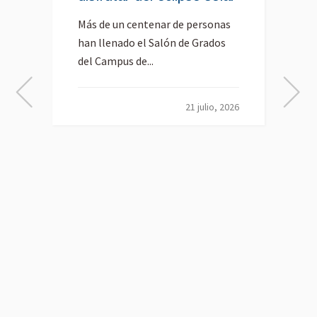
Más de un centenar de personas
han llenado el Salón de Grados
del Campus de...
E
G
d
21 julio, 2026