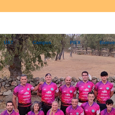
UAT
Campus
PIEX
Bienve