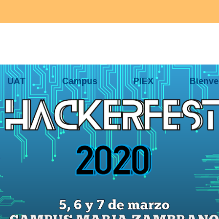
UAT
Campus
PIEX
Bienve