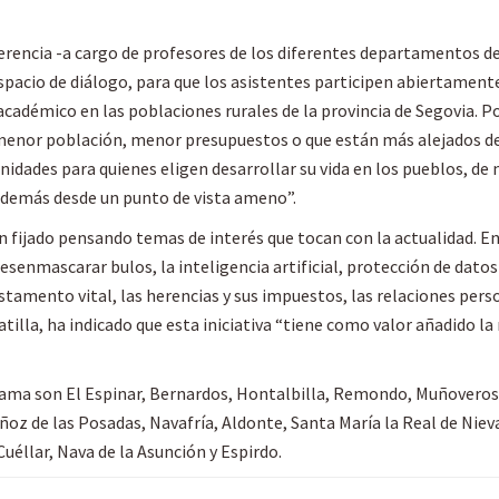
erencia -a cargo de profesores de los diferentes departamentos de
pacio de diálogo, para que los asistentes participen abiertamente
académico en las poblaciones rurales de la provincia de Segovia. Po
menor población, menor presupuestos o que están más alejados de 
nidades para quienes eligen desarrollar su vida en los pueblos, d
 además desde un punto de vista ameno”.
 fijado pensando temas de interés que tocan con la actualidad. En 
enmascarar bulos, la inteligencia artificial, protección de datos
tamento vital, las herencias y sus impuestos, las relaciones perso
atilla, ha indicado que esta iniciativa “tiene como valor añadido la
grama son El Espinar, Bernardos, Hontalbilla, Remondo, Muñoveros
z de las Posadas, Navafría, Aldonte, Santa María la Real de Nieva
éllar, Nava de la Asunción y Espirdo.