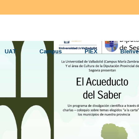
UAT
Campus
PIEX
Bienve