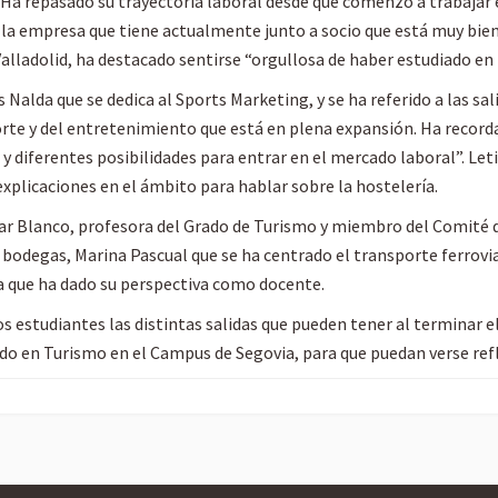
Ha repasado su trayectoria laboral desde que comenzó a trabajar 
 a la empresa que tiene actualmente junto a socio que está muy bie
alladolid, ha destacado sentirse “orgullosa de haber estudiado en 
alda que se dedica al Sports Marketing, y se ha referido a las sal
orte y del entretenimiento que está en plena expansión. Ha record
y diferentes posibilidades para entrar en el mercado laboral”. Let
xplicaciones en el ámbito para hablar sobre la hostelería.
ar Blanco, profesora del Grado de Turismo y miembro del Comité 
s bodegas, Marina Pascual que se ha centrado el transporte ferrovi
a que ha dado su perspectiva como docente.
los estudiantes las distintas salidas que pueden tener al terminar
do en Turismo en el Campus de Segovia, para que puedan verse refl