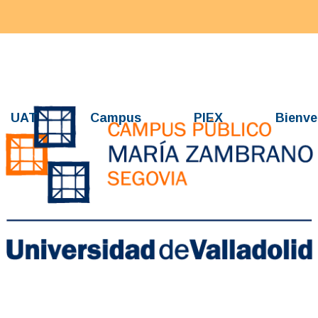
UAT
Campus
PIEX
Bienve