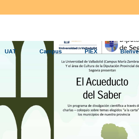
UAT
Campus
PIEX
Bienve