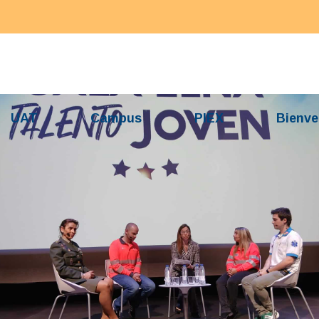
UAT
Campus
PIEX
Bienve