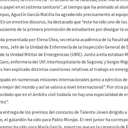
su papel en el sistema sanitario”, al tiempo que ha animado al al
mpus, Agustín García Matilla ha agradecido precisamente al equipo
 En un emotivo discurso, ha destacado que “este ha sido uno de lo
usiasmo de la primera promoción de estudiantes por divulgar la vo
 presentada por Elena Olea, secretaria académica de la Facultad 
eno, Jefe de la Unidad de Enfermería de la Inspección General de 
a de la Unidad Militar de Emergencias (UME). Junto a ella estaban
 Garo, enfermera del UVI interhospitalario de Segovia; y Sergio M
 han explicado distintas cuestiones relativas al trabajo en emerg
ipado en numerosas misiones internacionales junto a ejércitos de 
 mejor del mundo y así se valora a nivel internacional”. Por otra 
cordado que en el ámbito civil todavía no hay una especialidad de
nto”.
a entrega de los premios del concurso de Talento Joven dirigido a
co, el galardón ha sido para Pablo Monjas. El reel junior ha corres
 premio ha sido para María García, mientras que en la categoría de 