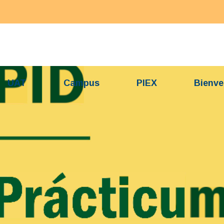
UAT
Campus
PIEX
Bienve